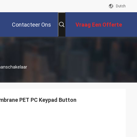
Dutch
Contacteer Ons
Vraag Een Offerte
Aan
anschakelaar
mbrane PET PC Keypad Button