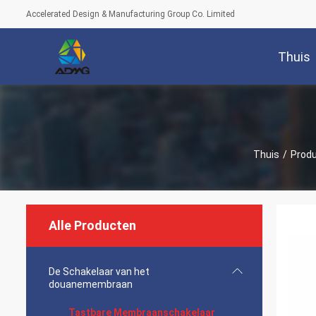
Accelerated Design & Manufacturing Group Co. Limited
Thuis
Thuis
/
Prod
Alle Producten
De Schakelaar van het
douanemembraan
Tastbare Membraanschakelaar