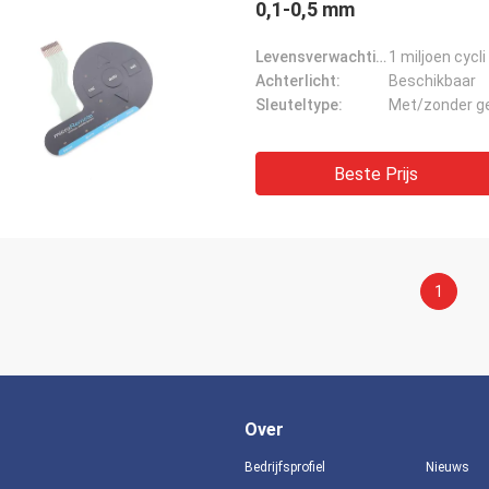
0,1-0,5 mm
Levensverwachting:
1 miljoen cycli
Achterlicht:
Beschikbaar
Sleuteltype:
Met/zonder g
Beste Prijs
1
Over
Bedrijfsprofiel
Nieuws