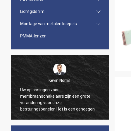
Lichtgidsfilm
Montage van metalen koepels
PMMA-lenzen
Kevin Norris.
Uw oplossingen voor
De mem
n
membraanschakelaars zijn een grote
waren 
verandering voor onze
aan on
besturingspanelen.Het is een genoegen
kijken
om met een bedrijf te werken dat onze
voort 
behoeften zo goed begrijpt..