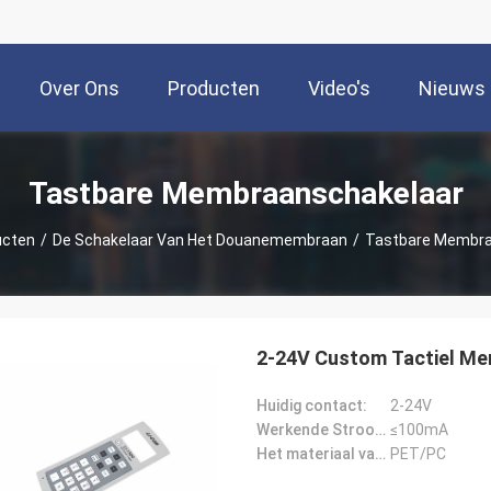
Over Ons
Producten
Video's
Nieuws
Tastbare Membraanschakelaar
ucten
/
De Schakelaar Van Het Douanemembraan
/
Tastbare Membra
2-24V Custom Tactiel Me
Huidig contact:
2-24V
Werkende Stroom:
≤100mA
Het materiaal van de toetsenbordknoop:
PET/PC