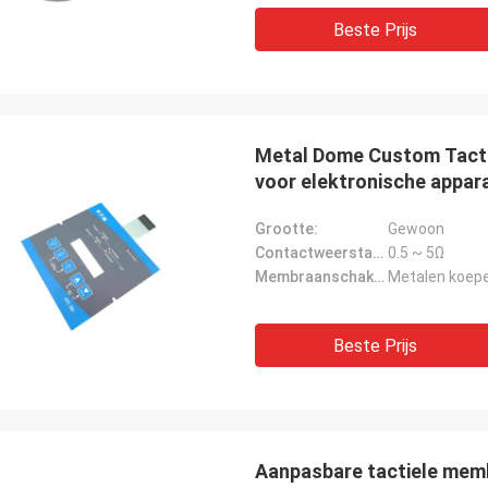
Beste Prijs
Metal Dome Custom Tacti
voor elektronische appar
Grootte:
Gewoon
Contactweerstand:
0.5 ~ 5Ω
Membraanschakelaar:
Metalen koepe
Beste Prijs
Aanpasbare tactiele mem