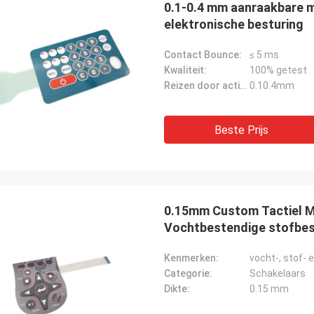
0.1-0.4 mm aanraakbare m
elektronische besturing
Contact Bounce:
≤ 5 ms
Kwaliteit:
100% getest
Reizen door activering:
0.10.4mm
Beste Prijs
Rachel Sterling
Derrick M
0.15mm Custom Tactiel M
braanschakelaars die we kregen
We waren onder de indru
Vochtbestendige stofbe
van topkwaliteit en voldeed perfect
afhandeling en de kwalit
ze technische specificaties.We
ons bestelde
Kenmerken:
vocht-, stof- 
 ernaar uit om onze samenwerking
membraanschakelaars.B
Categorie:
Schakelaars
te zetten.
helpt onze kwaliteit te 
Dikte:
0.15 mm