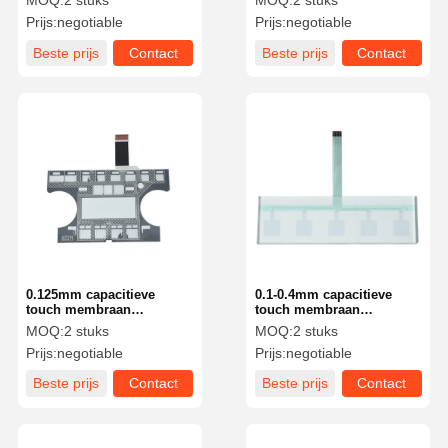
MOQ:
2 stuks
MOQ:
2 stuks
High Performance
Prijs:
negotiable
Prijs:
negotiable
Interface Solution
Beste prijs
Contact
Beste prijs
Contact
0.125mm capacitieve
0.1-0.4mm capacitieve
touch membraan
touch membraan
schakelaar polyester
schakelaar met
MOQ:
2 stuks
MOQ:
2 stuks
geavanceerde technologie
Prijs:
negotiable
Prijs:
negotiable
Beste prijs
Contact
Beste prijs
Contact