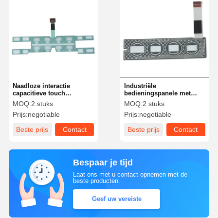
Naadloze interactie
Industriële
capacitieve touch
bedieningspanele met
membraan schakelaar
capacitieve
MOQ:
2 stuks
MOQ:
2 stuks
voor elektronische
membraanschakelaar PET
Prijs:
negotiable
Prijs:
negotiable
apparaten
PC
Beste prijs
Contact
Beste prijs
Contact
Bespaar je tijd
Laat ons met u contact opnemen met de
beste producten.
Geef uw vereiste