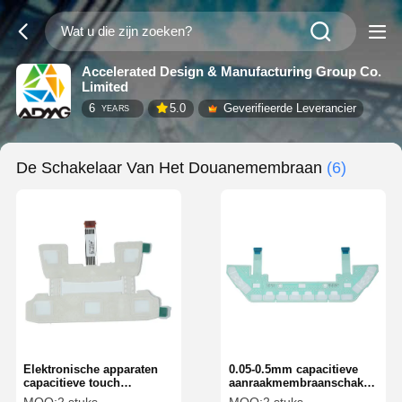
Accelerated Design & Manufacturing Group Co.
Limited
6
5.0
Geverifieerde Leverancier
YEARS
De Schakelaar Van Het Douanemembraan
(6)
Elektronische apparaten
0.05-0.5mm capacitieve
capacitieve touch
aanraakmembraanschakelaar
membraan schakelaar
PET PC ITO filmmateriaal