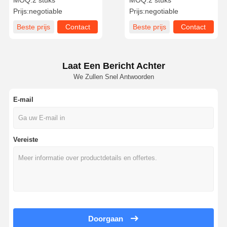
MOQ:
2 stuks
MOQ:
2 stuks
met koperen en gouden
Prijs:
negotiable
Prijs:
negotiable
bekleding
Beste prijs
Contact
Beste prijs
Contact
Laat Een Bericht Achter
We Zullen Snel Antwoorden
E-mail
Vereiste
Doorgaan