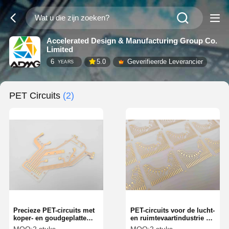
Accelerated Design & Manufacturing Group Co.
Limited
6
5.0
Geverifieerde Leverancier
YEARS
PET Circuits
(2)
Precieze PET-circuits met
PET-circuits voor de lucht-
koper- en goudgeplatte
en ruimtevaartindustrie en
betrouwbaarheid
de automobielelektronica