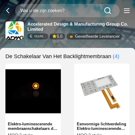
Accelerated Design & Manufacturing Group Co.
Limited
6
5.0
Geverifieerde Leverancier
YEARS
De Schakelaar Van Het Backlightmembraan
(4)
Elektro-luminescerende
Eenvormige lichtverdeling
membraanschakelaars die
Elektro-luminescerende
de interactie met het
EL-membraanschakelaar