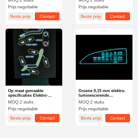
MOQ:
2 stuks
MOQ:
2 stuks
product naar een nieuw
voor duidelijk zicht
Prijs:
negotiable
Prijs:
negotiable
niveau tillen
Beste prijs
Contact
Beste prijs
Contact
Op maat gemaakte
Groene 0,15 mm elektro-
specificaties Elektro-
luminescerende
luminescerende EL-
membraanschakelaars met
MOQ:
2 stuks
MOQ:
2 stuks
schakelaar
snijrand
Prijs:
negotiable
Prijs:
negotiable
geoptimaliseerd voor lage
energie en hoge
Beste prijs
Contact
Beste prijs
Contact
helderheid