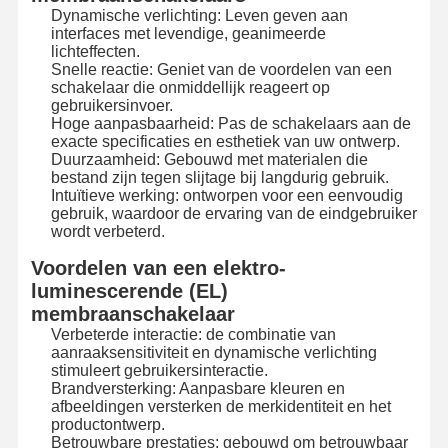
Dynamische verlichting: Leven geven aan
interfaces met levendige, geanimeerde
lichteffecten.
Fabriekstocht
Kwaliteitscont
Neem
Nieuws
Snelle reactie: Geniet van de voordelen van een
Role
Contact Met
schakelaar die onmiddellijk reageert op
Ons Op
gebruikersinvoer.
Hoge aanpasbaarheid: Pas de schakelaars aan de
exacte specificaties en esthetiek van uw ontwerp.
Duurzaamheid: Gebouwd met materialen die
bestand zijn tegen slijtage bij langdurig gebruik.
Intuïtieve werking: ontworpen voor een eenvoudig
Vraag Een
gebruik, waardoor de ervaring van de eindgebruiker
Offerte
wordt verbeterd.
Voordelen van een elektro-
De Schakelaar van het douanemembraan
luminescerende (EL)
membraanschakelaar
Industriële Membraanschakelaar
Verbeterde interactie: de combinatie van
aanraaksensitiviteit en dynamische verlichting
Flexibele membraanschakelaar
stimuleert gebruikersinteractie.
Brandversterking: Aanpasbare kleuren en
PCB-Membraanschakelaar
afbeeldingen versterken de merkidentiteit en het
productontwerp.
Betrouwbare prestaties: gebouwd om betrouwbaar
FPC-membraanschakelaar