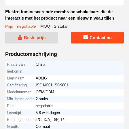
Elektro-luminescerende membraanschakelaars die de
interactie met het product naar een nieuw niveau tillen
Prijs：negotiable
MOQ：2 stuks
Beste prijs
Contact nu
Productomschrijving
Plaats van
China
herkomst
Merknaam
ADMG
Certificering
ISO14001 ISO9001
Modelnummer
OEM/ODM
Min. bestelaantal
2 stuks
Prijs
negotiable
Levertijd
5-8 werkdagen
Betalingscondities
L/C, D/A, D/P, T/T
Grootte
Op maat