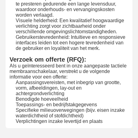
te presteren gedurende een lange levensduur,
waardoor onderhouds- en vervangingskosten
De Schakelaar van het Backlightmembraan
worden verlaagd.
Visuele helderheid: Een kwalitatief hoogwaardige
De Schakelaar van het toetsenbordmembraan
verlichting zorgt voor zichtbaarheid onder
verschillende omgevingslichtomstandigheden.
Gebruikerstevredenheid: Intuïtieve en responsieve
Membraancomité Schakelaar
interfaces leiden tot een hogere tevredenheid van
de gebruiker en loyaliteit van het merk.
Grafische overlappingen
Verzoek om offerte (RFQ):
PET circuits
Als u geïnteresseerd bent in onze aangepaste tactiele
membraanschakelaar, verstrekt u de volgende
informatie voor een offerte:
Lichtgidsfilm
Aanpassingsvereisten, met inbegrip van grootte,
vorm, afbeeldingen, lay-out en
Montage van metalen koepels
achtergrondverlichting
Benodigde hoeveelheid
PMMA-lenzen
Toepassings- en bedrijfstakgegevens
Specifieke milieuoverwegingen (bijv. eisen inzake
waterdichtheid of stofdichtheid)
Verplichtingen inzake levertijd en plaats