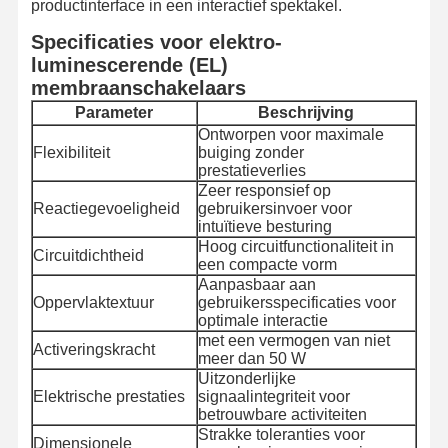
productinterface in een interactief spektakel.
Specificaties voor elektro-
luminescerende (EL)
membraanschakelaars
Parameter
Beschrijving
Ontworpen voor maximale
Flexibiliteit
buiging zonder
prestatieverlies
Zeer responsief op
Reactiegevoeligheid
gebruikersinvoer voor
intuïtieve besturing
Hoog circuitfunctionaliteit in
Circuitdichtheid
een compacte vorm
Aanpasbaar aan
Oppervlaktextuur
gebruikersspecificaties voor
optimale interactie
met een vermogen van niet
Activeringskracht
meer dan 50 W
Uitzonderlijke
Elektrische prestaties
signaalintegriteit voor
betrouwbare activiteiten
Strakke toleranties voor
Dimensionele