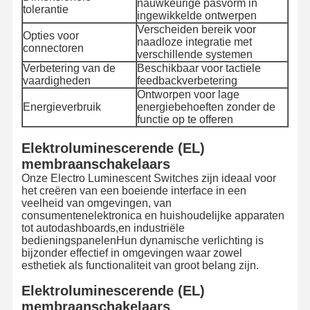
nauwkeurige pasvorm in
tolerantie
ingewikkelde ontwerpen
Verscheiden bereik voor
Opties voor
naadloze integratie met
connectoren
verschillende systemen
Verbetering van de
Beschikbaar voor tactiele
vaardigheden
feedbackverbetering
Ontworpen voor lage
Energieverbruik
energiebehoeften zonder de
functie op te offeren
Elektroluminescerende (EL)
membraanschakelaars
Onze Electro Luminescent Switches zijn ideaal voor
het creëren van een boeiende interface in een
veelheid van omgevingen, van
consumentenelektronica en huishoudelijke apparaten
tot autodashboards,en industriële
bedieningspanelenHun dynamische verlichting is
bijzonder effectief in omgevingen waar zowel
esthetiek als functionaliteit van groot belang zijn.
Thuis
Producten
Video's
Over Ons
Elektroluminescerende (EL)
membraanschakelaars