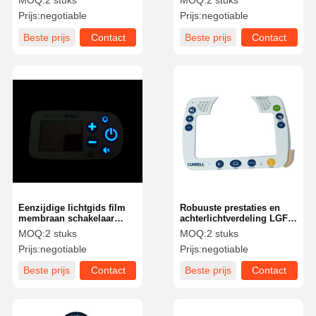
MOQ:
2 stuks
MOQ:
2 stuks
lichtverdeling
Prijs:
negotiable
Prijs:
negotiable
Beste prijs
Contact
Beste prijs
Contact
Eenzijdige lichtgids film
Robuuste prestaties en
membraan schakelaar
achterlichtverdeling LGF-
voor verbeterde visuele
membraanschakelaars
MOQ:
2 stuks
MOQ:
2 stuks
feedback
voor moderne
Prijs:
negotiable
Prijs:
negotiable
toepassingen
Beste prijs
Contact
Beste prijs
Contact