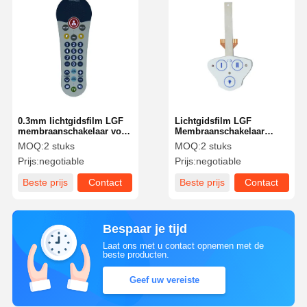
0.3mm lichtgidsfilm LGF
Lichtgidsfilm LGF
membraanschakelaar voor
Membraanschakelaar
elke toepassing glanzende
Uniforme
MOQ:
2 stuks
MOQ:
2 stuks
oppervlakte afwerking
achtergrondverlichting
Prijs:
negotiable
Prijs:
negotiable
voor verbeterde
gebruikersinteractie
Beste prijs
Contact
Beste prijs
Contact
Bespaar je tijd
Laat ons met u contact opnemen met de
beste producten.
Geef uw vereiste