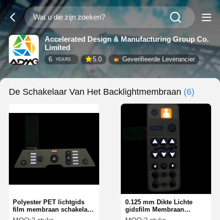
Accelerated Design & Manufacturing Group Co.
Limited
6
5.0
Geverifieerde Leverancier
YEARS
De Schakelaar Van Het Backlightmembraan
(6)
Polyester PET lichtgids
0.125 mm Dikte Lichte
film membraan schakelaar
gidsfilm Membraan
voor gelijkmatige
Schakelaar Polyester