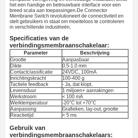
het een handige en betrouwbare interface voor een
breed scala aan toepassingen.De Connector
Membrane Switch revolutioneert de connectiviteit en
stelt gebruikers in staat om moeiteloos te controleren
in verschillende industrieën.
Specificaties van de
verbindingsmembraanschakelaar:
Parameter
Beschrijving
Grootte
Aanpasbaar
Dikte
0.5-1.0 mm
Contactclassificatie
24VDC, 100mA
Inrichtingskracht
100-400 g
Tactiele feedback
- Ja, dat klopt.
Levensduur
1 miljoen+ aanrakingen
Werkstroom
< 100 mA
Werktemperatuur
-20°C tot +70°C
Aanpassing
Grafieken, lay-out, grootte
Reactietijd
< 5 ms
Gebruik van
verbindingsmembraanschakelaars: