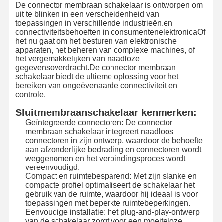
De connector membraan schakelaar is ontworpen om
uit te blinken in een verscheidenheid van
toepassingen in verschillende industrieën.en
connectiviteitsbehoeften in consumentenelektronicaOf
het nu gaat om het besturen van elektronische
apparaten, het beheren van complexe machines, of
het vergemakkelijken van naadloze
gegevensoverdracht.De connector membraan
schakelaar biedt de ultieme oplossing voor het
bereiken van ongeëvenaarde connectiviteit en
controle.
Sluitmembraanschakelaar kenmerken:
Geïntegreerde connectoren: De connector
membraan schakelaar integreert naadloos
connectoren in zijn ontwerp, waardoor de behoefte
aan afzonderlijke bedrading en connectoren wordt
weggenomen en het verbindingsproces wordt
vereenvoudigd.
Compact en ruimtebesparend: Met zijn slanke en
compacte profiel optimaliseert de schakelaar het
Thuis
Producten
Video's
Over Ons
gebruik van de ruimte, waardoor hij ideaal is voor
toepassingen met beperkte ruimtebeperkingen.
Eenvoudige installatie: het plug-and-play-ontwerp
van de schakelaar zorgt voor een moeiteloze