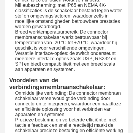
Milieubescherming: met IP65 en NEMA 4X-
classificaties is de schakelaar bestand tegen water,
De Schakelaar van het Backlightmembraan
stof en omgevingsfactoren, waardoor zelfs in
moeilijke omstandigheden betrouwbare prestaties
De Schakelaar van het toetsenbordmembraan
worden gewaarborgd.
Breed werktemperatuurbereik: De connector
Membraancomité Schakelaar
membraanschakelaar werkt betrouwbaar bij
temperaturen van -20 °C tot +70 °C, waardoor hij
geschikt is voor verschillende omgevingen.
Grafische overlappingen
Versatile interface-opties: de switch ondersteunt
meerdere interface-opties zoals USB, RS232 en
PET circuits
SPI en biedt compatibiliteit met een breed scala
aan apparaten en systemen.
Lichtgidsfilm
Voordelen van de
verbindingsmembraanschakelaar:
Montage van metalen koepels
Onmiddelijke verbinding: De connector membraan
schakelaar vereenvoudigt de verbinding door
PMMA-lenzen
connectoren te integreren, waardoor een naadloze
en efficiënte oplossing voor het verbinden van
apparaten en systemen.
Precieze besturing en verbeterde efficiëntie: met
tactiele feedback en snelle reactietijd maakt de
schakelaar precieze besturing en efficiënte werking