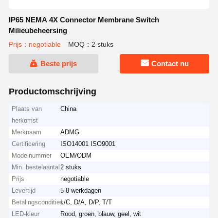
IP65 NEMA 4X Connector Membrane Switch
Milieubeheersing
Prijs：negotiable
MOQ：2 stuks
Beste prijs
Contact nu
Productomschrijving
Plaats van
China
herkomst
Merknaam
ADMG
Certificering
ISO14001 ISO9001
Modelnummer
OEM/ODM
Min. bestelaantal
2 stuks
Prijs
negotiable
Levertijd
5-8 werkdagen
Betalingscondities
L/C, D/A, D/P, T/T
LED-kleur
Rood, groen, blauw, geel, wit