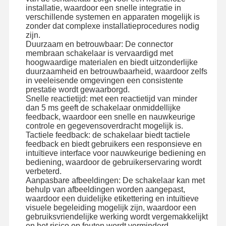
installatie, waardoor een snelle integratie in
verschillende systemen en apparaten mogelijk is
zonder dat complexe installatieprocedures nodig
Fabriekstocht
Kwaliteitscont
Neem
Nieuws
zijn.
Role
Contact Met
Duurzaam en betrouwbaar: De connector
Ons Op
membraan schakelaar is vervaardigd met
hoogwaardige materialen en biedt uitzonderlijke
duurzaamheid en betrouwbaarheid, waardoor zelfs
in veeleisende omgevingen een consistente
prestatie wordt gewaarborgd.
Snelle reactietijd: met een reactietijd van minder
Vraag Een
dan 5 ms geeft de schakelaar onmiddellijke
Offerte
feedback, waardoor een snelle en nauwkeurige
controle en gegevensoverdracht mogelijk is.
Tactiele feedback: de schakelaar biedt tactiele
De Schakelaar van het douanemembraan
feedback en biedt gebruikers een responsieve en
intuïtieve interface voor nauwkeurige bediening en
Industriële Membraanschakelaar
bediening, waardoor de gebruikerservaring wordt
verbeterd.
Aanpasbare afbeeldingen: De schakelaar kan met
Flexibele membraanschakelaar
behulp van afbeeldingen worden aangepast,
waardoor een duidelijke etikettering en intuïtieve
PCB-Membraanschakelaar
visuele begeleiding mogelijk zijn, waardoor een
gebruiksvriendelijke werking wordt vergemakkelijkt
FPC-membraanschakelaar
en het risico op fouten wordt verminderd.