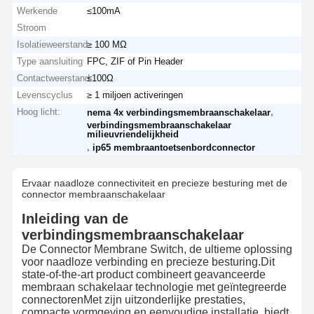
Werkende
≤100mA
Stroom
Isolatieweerstand
≥ 100 MΩ
Type aansluiting
FPC, ZIF of Pin Header
Contactweerstand
≤100Ω
Levenscyclus
≥ 1 miljoen activeringen
Hoog licht:
,
nema 4x verbindingsmembraanschakelaar
verbindingsmembraanschakelaar
milieuvriendelijkheid
,
ip65 membraantoetsenbordconnector
Ervaar naadloze connectiviteit en precieze besturing met de
connector membraanschakelaar
Inleiding van de
verbindingsmembraanschakelaar
De Connector Membrane Switch, de ultieme oplossing
voor naadloze verbinding en precieze besturing.Dit
state-of-the-art product combineert geavanceerde
membraan schakelaar technologie met geïntegreerde
connectorenMet zijn uitzonderlijke prestaties,
compacte vormgeving en eenvoudige installatie, biedt