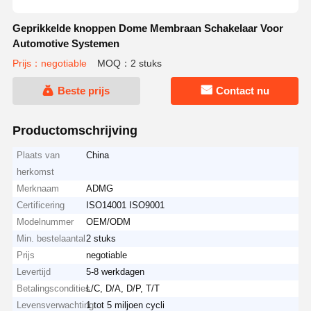
Geprikkelde knoppen Dome Membraan Schakelaar Voor
Automotive Systemen
Prijs：negotiable
MOQ：2 stuks
Beste prijs
Contact nu
Productomschrijving
Plaats van
China
herkomst
Merknaam
ADMG
Certificering
ISO14001 ISO9001
Modelnummer
OEM/ODM
Min. bestelaantal
2 stuks
Prijs
negotiable
Levertijd
5-8 werkdagen
Betalingscondities
L/C, D/A, D/P, T/T
Levensverwachting
1 tot 5 miljoen cycli