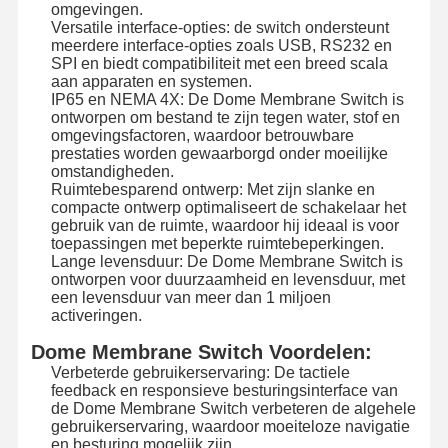
omgevingen.
Versatile interface-opties: de switch ondersteunt
meerdere interface-opties zoals USB, RS232 en
Fabriekstocht
Kwaliteitscont
Neem
Nieuws
SPI en biedt compatibiliteit met een breed scala
Role
Contact Met
aan apparaten en systemen.
Ons Op
IP65 en NEMA 4X: De Dome Membrane Switch is
ontworpen om bestand te zijn tegen water, stof en
omgevingsfactoren, waardoor betrouwbare
prestaties worden gewaarborgd onder moeilijke
omstandigheden.
Ruimtebesparend ontwerp: Met zijn slanke en
compacte ontwerp optimaliseert de schakelaar het
Vraag Een
Offerte
gebruik van de ruimte, waardoor hij ideaal is voor
toepassingen met beperkte ruimtebeperkingen.
Lange levensduur: De Dome Membrane Switch is
De Schakelaar van het douanemembraan
ontworpen voor duurzaamheid en levensduur, met
een levensduur van meer dan 1 miljoen
activeringen.
Industriële Membraanschakelaar
Dome Membrane Switch Voordelen:
Flexibele membraanschakelaar
Verbeterde gebruikerservaring: De tactiele
feedback en responsieve besturingsinterface van
PCB-Membraanschakelaar
de Dome Membrane Switch verbeteren de algehele
gebruikerservaring, waardoor moeiteloze navigatie
en besturing mogelijk zijn.
FPC-membraanschakelaar