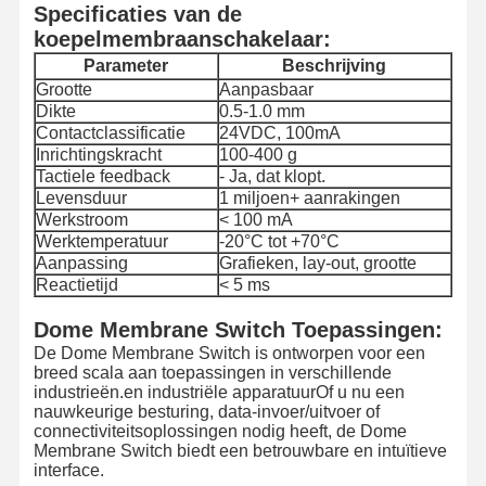
Specificaties van de
koepelmembraanschakelaar:
Parameter
Beschrijving
Grootte
Aanpasbaar
Dikte
0.5-1.0 mm
Contactclassificatie
24VDC, 100mA
Inrichtingskracht
100-400 g
Tactiele feedback
- Ja, dat klopt.
Levensduur
1 miljoen+ aanrakingen
Werkstroom
< 100 mA
Werktemperatuur
-20°C tot +70°C
Aanpassing
Grafieken, lay-out, grootte
Reactietijd
< 5 ms
Dome Membrane Switch Toepassingen:
De Dome Membrane Switch is ontworpen voor een
breed scala aan toepassingen in verschillende
industrieën.en industriële apparatuurOf u nu een
nauwkeurige besturing, data-invoer/uitvoer of
connectiviteitsoplossingen nodig heeft, de Dome
Membrane Switch biedt een betrouwbare en intuïtieve
interface.