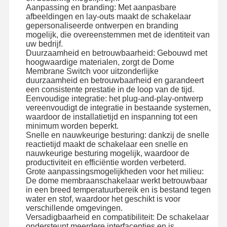
Aanpassing en branding: Met aanpasbare
afbeeldingen en lay-outs maakt de schakelaar
De Schakelaar van het Backlightmembraan
gepersonaliseerde ontwerpen en branding
mogelijk, die overeenstemmen met de identiteit van
De Schakelaar van het toetsenbordmembraan
uw bedrijf.
Duurzaamheid en betrouwbaarheid: Gebouwd met
hoogwaardige materialen, zorgt de Dome
Membraancomité Schakelaar
Membrane Switch voor uitzonderlijke
duurzaamheid en betrouwbaarheid en garandeert
Grafische overlappingen
een consistente prestatie in de loop van de tijd.
Eenvoudige integratie: het plug-and-play-ontwerp
PET circuits
vereenvoudigt de integratie in bestaande systemen,
waardoor de installatietijd en inspanning tot een
minimum worden beperkt.
Lichtgidsfilm
Snelle en nauwkeurige besturing: dankzij de snelle
reactietijd maakt de schakelaar een snelle en
Montage van metalen koepels
nauwkeurige besturing mogelijk, waardoor de
productiviteit en efficiëntie worden verbeterd.
PMMA-lenzen
Grote aanpassingsmogelijkheden voor het milieu:
De dome membraanschakelaar werkt betrouwbaar
in een breed temperatuurbereik en is bestand tegen
water en stof, waardoor het geschikt is voor
verschillende omgevingen.
Versadigbaarheid en compatibiliteit: De schakelaar
ondersteunt meerdere interfacepties en is