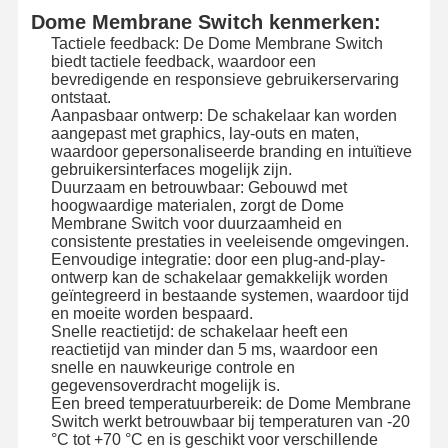
Dome Membrane Switch kenmerken:
Tactiele feedback: De Dome Membrane Switch
biedt tactiele feedback, waardoor een
bevredigende en responsieve gebruikerservaring
ontstaat.
Aanpasbaar ontwerp: De schakelaar kan worden
aangepast met graphics, lay-outs en maten,
waardoor gepersonaliseerde branding en intuïtieve
gebruikersinterfaces mogelijk zijn.
Duurzaam en betrouwbaar: Gebouwd met
hoogwaardige materialen, zorgt de Dome
Membrane Switch voor duurzaamheid en
consistente prestaties in veeleisende omgevingen.
Eenvoudige integratie: door een plug-and-play-
ontwerp kan de schakelaar gemakkelijk worden
geïntegreerd in bestaande systemen, waardoor tijd
en moeite worden bespaard.
Snelle reactietijd: de schakelaar heeft een
reactietijd van minder dan 5 ms, waardoor een
snelle en nauwkeurige controle en
gegevensoverdracht mogelijk is.
Thuis
Producten
Video's
Over Ons
Een breed temperatuurbereik: de Dome Membrane
Switch werkt betrouwbaar bij temperaturen van -20
°C tot +70 °C en is geschikt voor verschillende