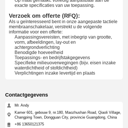
Op maat gemaakt: volledig aanpasbaar aan de
exacte specificaties van uw toepassing.
De Schakelaar van het Backlightmembraan
Verzoek om offerte (RFQ):
Als u geïnteresseerd bent in onze aangepaste tactiele
De Schakelaar van het toetsenbordmembraan
membraanschakelaar, verstrekt u de volgende
informatie voor een offerte:
Membraancomité Schakelaar
Aanpassingsvereisten, met inbegrip van grootte,
vorm, afbeeldingen, lay-out en
achtergrondverlichting
Grafische overlappingen
Benodigde hoeveelheid
Toepassings- en bedrijfstakgegevens
PET circuits
Specifieke milieuoverwegingen (bijv. eisen inzake
waterdichtheid of stofdichtheid)
Lichtgidsfilm
Verplichtingen inzake levertijd en plaats
Montage van metalen koepels
Contactgegevens
PMMA-lenzen
Mr. Andy
Kamer 601, gebouw 9, nr.180, Maozhushan Road, Qiaoli Village,
Changping Town, Dongguan City, provincie Guangdong, China
+86 13650121375