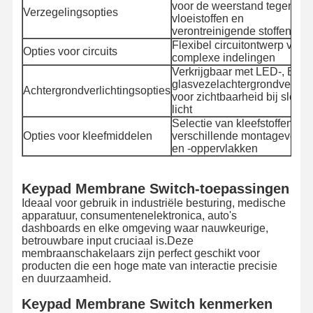
voor de weerstand tegen
Verzegelingsopties
vloeistoffen en
verontreinigende stoffen
Flexibel circuitontwerp voor
Opties voor circuits
complexe indelingen
Verkrijgbaar met LED-, EL- o
glasvezelachtergrondverlich
Achtergrondverlichtingsopties
voor zichtbaarheid bij slecht
licht
Selectie van kleefstoffen voo
Opties voor kleefmiddelen
verschillende montageverei
en -oppervlakken
Keypad Membrane Switch-toepassingen
Ideaal voor gebruik in industriële besturing, medische
apparatuur, consumentenelektronica, auto's
dashboards en elke omgeving waar nauwkeurige,
betrouwbare input cruciaal is.Deze
membraanschakelaars zijn perfect geschikt voor
producten die een hoge mate van interactie precisie
Thuis
Producten
Video's
Over Ons
en duurzaamheid.
Keypad Membrane Switch kenmerken