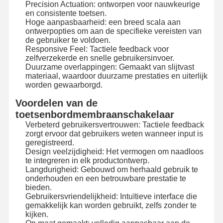
Precision Actuation: ontworpen voor nauwkeurige
en consistente toetsen.
Hoge aanpasbaarheid: een breed scala aan
Fabriekstocht
Kwaliteitscont
Neem
Nieuws
ontwerpopties om aan de specifieke vereisten van
Role
Contact Met
de gebruiker te voldoen.
Ons Op
Responsive Feel: Tactiele feedback voor
zelfverzekerde en snelle gebruikersinvoer.
Duurzame overlappingen: Gemaakt van slijtvast
materiaal, waardoor duurzame prestaties en uiterlijk
worden gewaarborgd.
Voordelen van de
Vraag Een
Offerte
toetsenbordmembraanschakelaar
Verbeterd gebruikersvertrouwen: Tactiele feedback
zorgt ervoor dat gebruikers weten wanneer input is
De Schakelaar van het douanemembraan
geregistreerd.
Design veelzijdigheid: Het vermogen om naadloos
Industriële Membraanschakelaar
te integreren in elk productontwerp.
Langdurigheid: Gebouwd om herhaald gebruik te
onderhouden en een betrouwbare prestatie te
Flexibele membraanschakelaar
bieden.
Gebruikersvriendelijkheid: Intuïtieve interface die
PCB-Membraanschakelaar
gemakkelijk kan worden gebruikt, zelfs zonder te
kijken.
FPC-membraanschakelaar