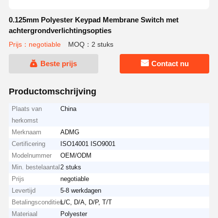
0.125mm Polyester Keypad Membrane Switch met
achtergrondverlichtingsopties
Prijs：negotiable
MOQ：2 stuks
Beste prijs
Contact nu
Productomschrijving
Plaats van
China
herkomst
Merknaam
ADMG
Certificering
ISO14001 ISO9001
Modelnummer
OEM/ODM
Min. bestelaantal
2 stuks
Prijs
negotiable
Levertijd
5-8 werkdagen
Betalingscondities
L/C, D/A, D/P, T/T
Materiaal
Polyester