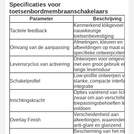
Specificaties voor
toetsenbordmembraanschakelaars
Parameter
Beschrijving
Kenmerkend klikgevoel voor
Tactiele feedback
nauwkeurige
toetsenbevestiging
Afmetingen, kleuren en
Omvang van de aanpassing
afbeeldingen op maat van
specifieke ontwerpcriteria
Ontworpen voor omgevinge
Levenscyclus van activering
met een groot gebruik en ee
lange levensduur
Low-profile ontwerpen voor
Schakelprofiel
slanke, compacte interface
integratie
Opties variërend van licht tot
zwaar om aan verschillende
Inrichtingskracht
toepassingsbehoeften te
voldoen
Verscheidenheid aan
Overlay Finish
afwerkingen, waaronder mat
anti-glare en glanzend
Bescherming van het milieu